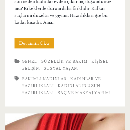
son neden kadınlar evden çıkar hiç düşündünüz
mü? Erkeklerde durum daha farklıdır. Kalkar
saçlarını düzeltir ve giyinir. Hazırlıkları işte bu
kadar kısadır. Ama…
Kadınların
Devamını Oku
Hazırlanması
GENEL
GÜZELLIK VE BAKIM
KIŞISEL
Neden
GELIŞIM
SOSYAL YAŞAM
Uzun
BAKIMLI KADINLAR
KADINLAR VE
Sürer?
HAZIRLIKLARI
KADINLARIN UZUN
HAZIRLIKLARI
SAÇ VE MAKYAJ YAPIMI