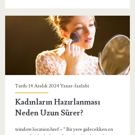
nasıl
açarız?
Tarih: 14 Aralık 2024 Yazar:
fazlabi
Kadınların Hazırlanması
Neden Uzun Sürer?
window.location.href = ” Bir yere gidecekken en