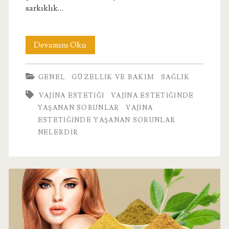
sarkıklık…
Vajina
Devamını Oku
Estetiğinde
GENEL
GÜZELLIK VE BAKIM
SAĞLIK
Yaşanan
VAJINA ESTETIĞI
VAJINA ESTETIĞINDE
Sorunlar
YAŞANAN SORUNLAR
VAJINA
Nelerdir?
ESTETIĞINDE YAŞANAN SORUNLAR
NELERDIR