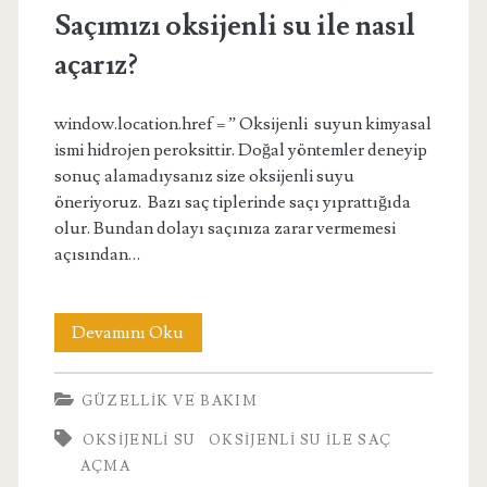
Saçımızı oksijenli su ile nasıl
açarız?
window.location.href = ” Oksijenli suyun kimyasal
ismi hidrojen peroksittir. Doğal yöntemler deneyip
sonuç alamadıysanız size oksijenli suyu
öneriyoruz. Bazı saç tiplerinde saçı yıprattığıda
olur. Bundan dolayı saçınıza zarar vermemesi
açısından…
Saçımızı
Devamını Oku
oksijenli
GÜZELLIK VE BAKIM
su
OKSIJENLI SU
OKSIJENLI SU ILE SAÇ
ile
AÇMA