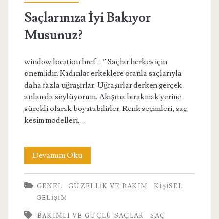
Saçlarınıza İyi Bakıyor
Musunuz?
window.location.href = ” Saçlar herkes için
önemlidir. Kadınlar erkeklere oranla saçlarıyla
daha fazla uğraşırlar. Uğraşırlar derken gerçek
anlamda söylüyorum. Akışına bırakmak yerine
sürekli olarak boyatabilirler. Renk seçimleri, saç
kesim modelleri,…
Saçlarınıza
Devamını Oku
İyi
GENEL
GÜZELLIK VE BAKIM
KIŞISEL
Bakıyor
GELIŞIM
Musunuz?
BAKIMLI VE GÜÇLÜ SAÇLAR
SAÇ