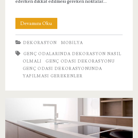
ederken dikkat edilmesi gereken noktalar…
Genç
Devamını Oku
Odalarında
DEKORASYON
MOBILYA
Dekorasyon
GENÇ ODALARINDA DEKORASYON NASIL
OLMALI
GENÇ ODASI DEKORASYONU
GENÇ ODASI DEKORASYONUNDA
YAPILMASI GEREKENLER