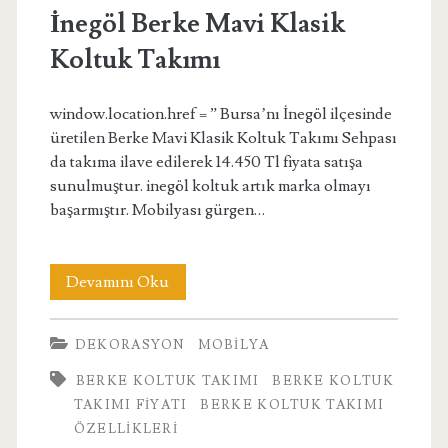
İnegöl Berke Mavi Klasik
Koltuk Takımı
window.location.href = ” Bursa’nı İnegöl ilçesinde
üretilen Berke Mavi Klasik Koltuk Takımı Sehpası
da takıma ilave edilerek 14.450 Tl fiyata satışa
sunulmuştur. inegöl koltuk artık marka olmayı
başarmıştır. Mobilyası gürgen…
İnegöl
Devamını Oku
Berke
DEKORASYON
MOBILYA
Mavi
BERKE KOLTUK TAKIMI
BERKE KOLTUK
Klasik
TAKIMI FIYATI
BERKE KOLTUK TAKIMI
Koltuk
ÖZELLIKLERI