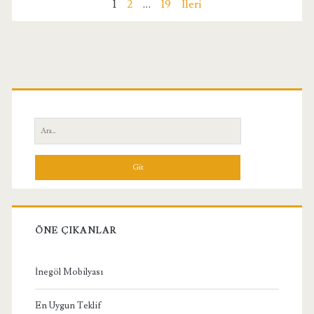
Yazı
1
2
…
19
İleri
sayfalandırması
Birincil
Yan
Ara:
Menü
ÖNE ÇIKANLAR
İnegöl Mobilyası
En Uygun Teklif