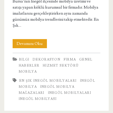
Bursa’nın İnegöl ilçesinde mobilya üretimi ve
satışı yapan köklü kurumsal bir firmadır. Mobilya
imalatlarını gerçekleştirirken aynı zamanda
günümüz mobilya trendlerini takip etmektedir. En
Şık…
En
Devamını Oku
Şık
BILGI
DEKORASYON
FIRMA
GENEL
İnegöl
HABERLER
HIZMET SEKTÖRÜ
Mobilyaları
MOBILYA
Bursa’da
EN ŞIK İNEGÖL MOBILYALARI
INEGÖL
MOBILYA
INEGÖL MOBILYA
MAĞAZALARI
INEGÖL MOBILYALARI
INEGÖL MOBILYASI