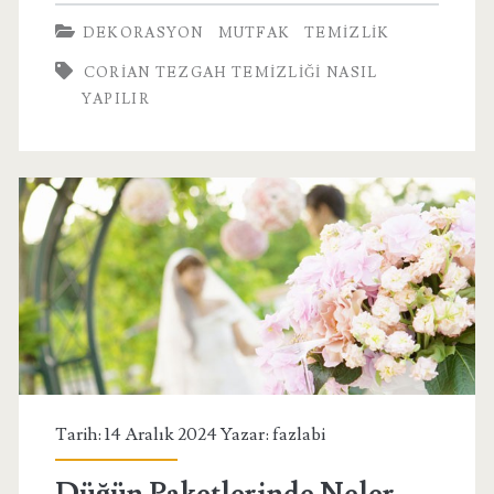
Mutfak
DEKORASYON
MUTFAK
TEMIZLIK
Tezgahı
CORIAN TEZGAH TEMIZLIĞI NASIL
Temizliği
YAPILIR
Nasıl
Yapılır?
Tarih: 14 Aralık 2024 Yazar:
fazlabi
Düğün Paketlerinde Neler