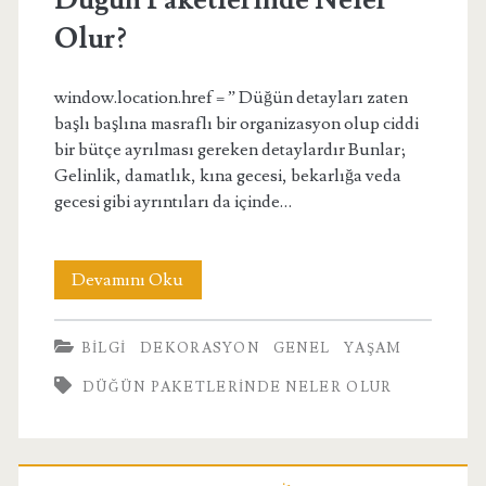
Olur?
window.location.href = ” Düğün detayları zaten
başlı başlına masraflı bir organizasyon olup ciddi
bir bütçe ayrılması gereken detaylardır Bunlar;
Gelinlik, damatlık, kına gecesi, bekarlığa veda
gecesi gibi ayrıntıları da içinde…
Düğün
Devamını Oku
Paketlerinde
BILGI
DEKORASYON
GENEL
YAŞAM
Neler
DÜĞÜN PAKETLERINDE NELER OLUR
Olur?