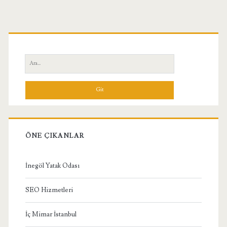
Birincil
Yan
Ara:
Menü
ÖNE ÇIKANLAR
İnegöl Yatak Odası
SEO Hizmetleri
İç Mimar İstanbul