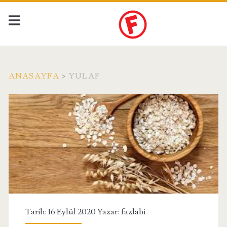
ANASAYFA
>
YULAF
Etiket:
<span>Yulaf</span>
Tarih: 16 Eylül 2020 Yazar:
fazlabi