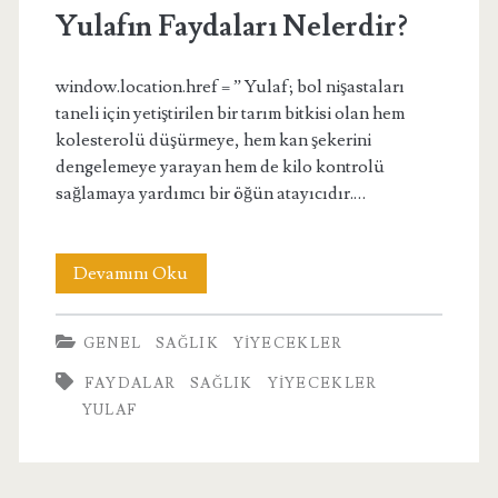
Yulafın Faydaları Nelerdir?
window.location.href = ” Yulaf; bol nişastaları
taneli için yetiştirilen bir tarım bitkisi olan hem
kolesterolü düşürmeye, hem kan şekerini
dengelemeye yarayan hem de kilo kontrolü
sağlamaya yardımcı bir öğün atayıcıdır.…
Yulafın
Devamını Oku
Faydaları
GENEL
SAĞLIK
YIYECEKLER
Nelerdir?
FAYDALAR
SAĞLIK
YIYECEKLER
YULAF