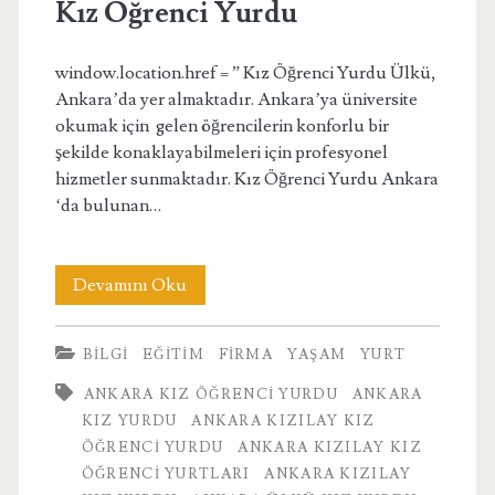
Kız Öğrenci Yurdu
window.location.href = ” Kız Öğrenci Yurdu Ülkü,
Ankara’da yer almaktadır. Ankara’ya üniversite
okumak için gelen öğrencilerin konforlu bir
şekilde konaklayabilmeleri için profesyonel
hizmetler sunmaktadır. Kız Öğrenci Yurdu Ankara
‘da bulunan…
Kız
Devamını Oku
Öğrenci
BILGI
EĞITIM
FIRMA
YAŞAM
YURT
Yurdu
ANKARA KIZ ÖĞRENCI YURDU
ANKARA
KIZ YURDU
ANKARA KIZILAY KIZ
ÖĞRENCI YURDU
ANKARA KIZILAY KIZ
ÖĞRENCI YURTLARI
ANKARA KIZILAY