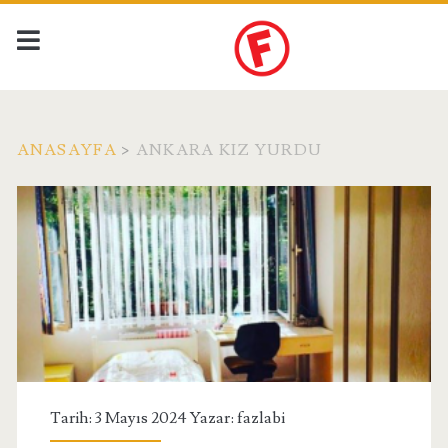
ANASAYFA
>
ANKARA KIZ YURDU
Etiket:
<span>Ankara
Kız
Yurdu</span>
Tarih: 3 Mayıs 2024 Yazar:
fazlabi