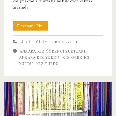
çalışmaktadır. Yurtta kalmak ile evde kalmak
arasında…
Ankara
Devamını Oku
Kız
BILGI
EĞITIM
FIRMA
YURT
Öğrenci
ANKARA KIZ ÖĞRENCI YURTLARI
Yurtları
ANKARA KIZ YURDU
KIZ ÖĞRENCI
YURDU
KIZ YURDU