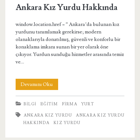
Ankara Kız Yurdu Hakkında
window.location.href = ” Ankara’da bulunan kız
yurdunu tanımlamak gerekirse; modern
olanaklarıyla donatılmış, güvenli ve konforlu bir
konaklama imkanı sunan bir yer olarak öne
çıkıyor. Yurdun sunduğu hizmetler arasında temiz
ve…
Ankara
Devamını Oku
Kız
BILGI
EĞITIM
FIRMA
YURT
Yurdu
ANKARA KIZ YURDU
ANKARA KIZ YURDU
Hakkında
HAKKINDA
KIZ YURDU