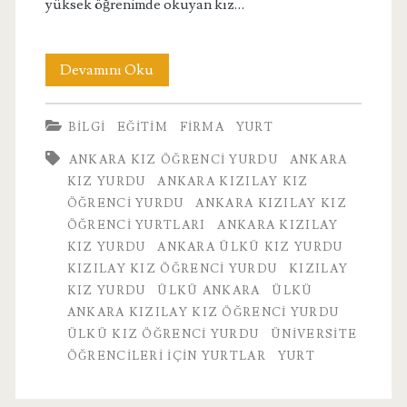
yüksek öğrenimde okuyan kız…
Ankara
Devamını Oku
Ülkü
BILGI
EĞITIM
FIRMA
YURT
Kız
ANKARA KIZ ÖĞRENCI YURDU
ANKARA
Yurdu
KIZ YURDU
ANKARA KIZILAY KIZ
ÖĞRENCI YURDU
ANKARA KIZILAY KIZ
ÖĞRENCI YURTLARI
ANKARA KIZILAY
KIZ YURDU
ANKARA ÜLKÜ KIZ YURDU
KIZILAY KIZ ÖĞRENCI YURDU
KIZILAY
KIZ YURDU
ÜLKÜ ANKARA
ÜLKÜ
ANKARA KIZILAY KIZ ÖĞRENCI YURDU
ÜLKÜ KIZ ÖĞRENCI YURDU
ÜNIVERSITE
ÖĞRENCILERI İÇIN YURTLAR
YURT