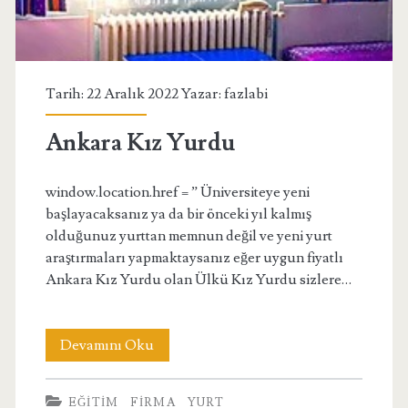
Tarih: 22 Aralık 2022 Yazar:
fazlabi
Ankara Kız Yurdu
window.location.href = ” Üniversiteye yeni
başlayacaksanız ya da bir önceki yıl kalmış
olduğunuz yurttan memnun değil ve yeni yurt
araştırmaları yapmaktaysanız eğer uygun fiyatlı
Ankara Kız Yurdu olan Ülkü Kız Yurdu sizlere…
Ankara
Devamını Oku
Kız
EĞITIM
FIRMA
YURT