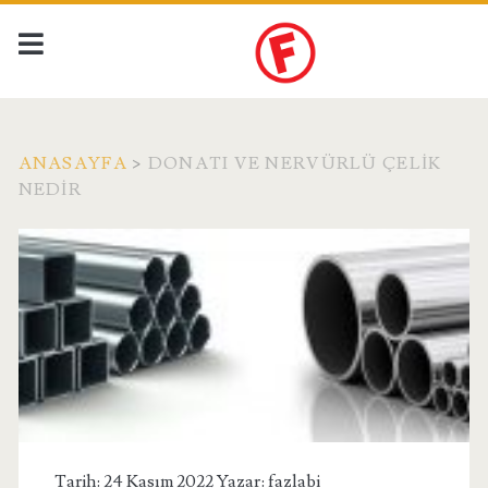
ANASAYFA
>
DONATI VE NERVÜRLÜ ÇELIK
NEDIR
Etiket:
<span>Donatı
ve
Nervürlü
Çelik
Tarih: 24 Kasım 2022 Yazar:
fazlabi