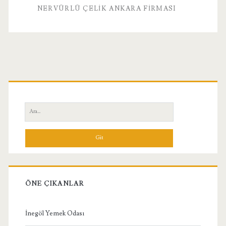
NERVÜRLÜ ÇELIK ANKARA FIRMASI
Birincil
Yan
Ara:
Menü
ÖNE ÇIKANLAR
İnegöl Yemek Odası