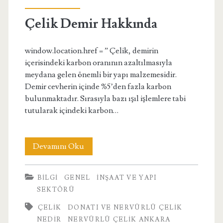
Nedir</span>
Çelik Demir Hakkında
window.location.href = ” Çelik, demirin
içerisindeki karbon oranının azaltılmasıyla
meydana gelen önemli bir yapı malzemesidir.
Demir cevherin içinde %5’den fazla karbon
bulunmaktadır. Sırasıyla bazı ışıl işlemlere tabi
tutularak içindeki karbon…
Çelik
Devamını Oku
Demir
BILGI
GENEL
İNŞAAT VE YAPI
Hakkında
SEKTÖRÜ
ÇELIK
DONATI VE NERVÜRLÜ ÇELIK
NEDIR
NERVÜRLÜ ÇELIK ANKARA