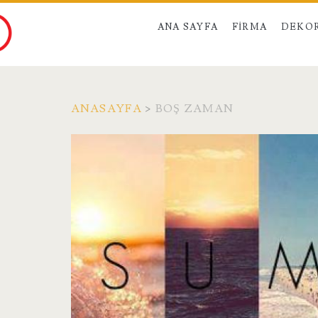
ANA SAYFA
FIRMA
DEKO
ANASAYFA
>
BOŞ ZAMAN
Etiket:
<span>boş
zaman</span>