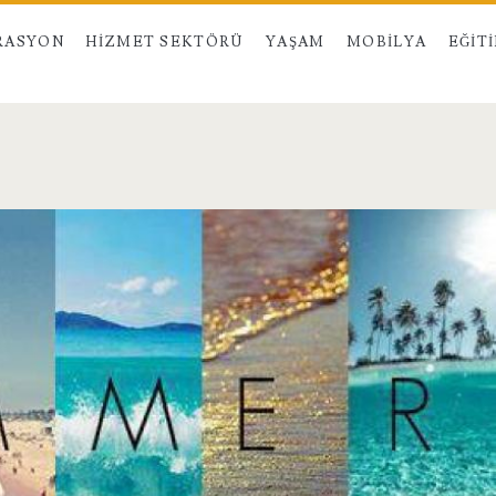
RASYON
HIZMET SEKTÖRÜ
YAŞAM
MOBILYA
EĞIT