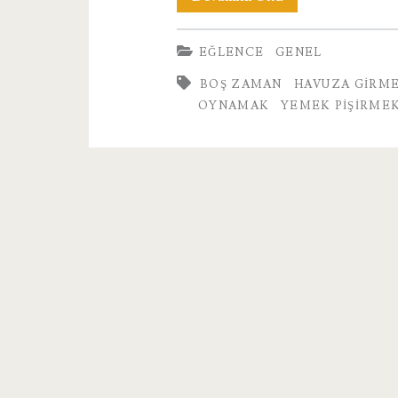
Isındığında
EĞLENCE
GENEL
Evde
BOŞ ZAMAN
HAVUZA GIRM
Neler
OYNAMAK
YEMEK PIŞIRME
Yapılabilir
?