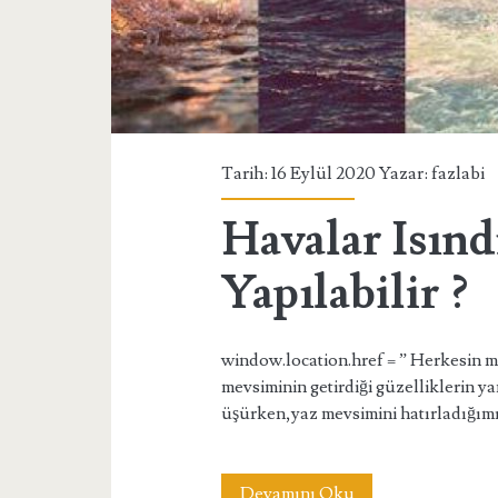
Tarih: 16 Eylül 2020 Yazar:
fazlabi
Havalar Isınd
Yapılabilir ?
window.location.href = ” Herkesin m
mevsiminin getirdiği güzelliklerin yan
üşürken,yaz mevsimini hatırladığımı
Havalar
Devamını Oku