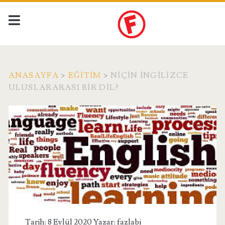
ANASAYFA
>
EĞITIM
>
NIÇIN İNGILIZCE
ULUSLARARASI BIR DIL?
Tarih: 8 Eylül 2020 Yazar:
fazlabi