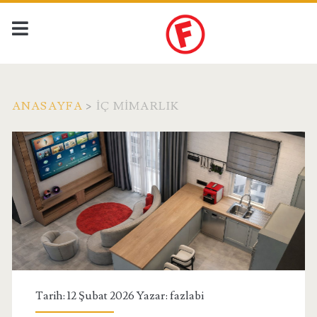
ANASAYFA
>
İÇ MIMARLIK
Kategori:
<span>İç
Mimarlık</span>
Tarih: 12 Şubat 2026 Yazar:
fazlabi