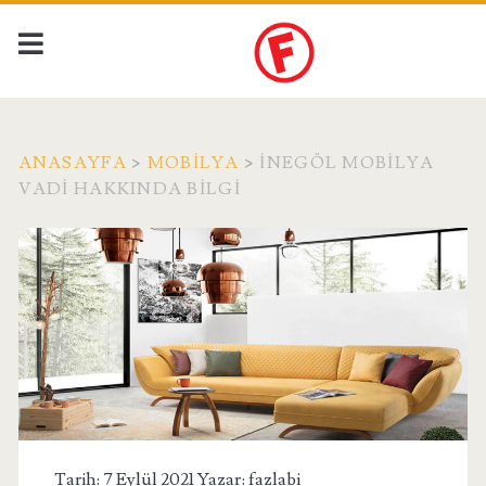
ANASAYFA
>
MOBILYA
>
İNEGÖL MOBILYA
VADI HAKKINDA BILGI
Tarih: 7 Eylül 2021 Yazar:
fazlabi