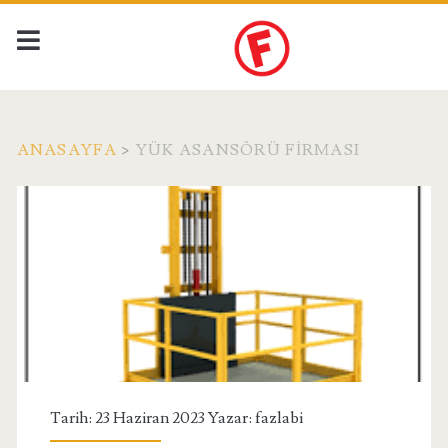
ANASAYFA
>
YÜK ASANSÖRÜ FIRMASI
Etiket:
<span>yük
asansörü
firması</span>
Tarih: 23 Haziran 2023 Yazar:
fazlabi