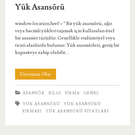
Yük Asansörü
window.location.href = ” Bir yük asansörü, ağır
veya hacimli yükleri taşımak için kullanılan özel
bir asansör türüdür. Genellikle endüstriyel veya
ticari alanlarda bulunur. Yük asansörleri, geniş bir
kapasiteye sahip olabilir…
Yük
Devamını Oku
Asansörü
ASANSÖR
BILGI
FIRMA
GENEL
YÜK ASANSÖRÜ
YÜK ASANSÖRÜ
FIRMASI
YÜK ASANSÖRÜ FIYATLARI