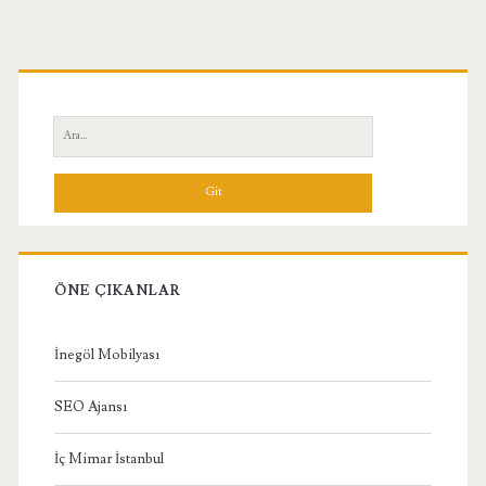
Birincil
Yan
Ara:
Menü
ÖNE ÇIKANLAR
İnegöl Mobilyası
SEO Ajansı
İç Mimar İstanbul