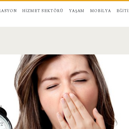
RASYON
HIZMET SEKTÖRÜ
YAŞAM
MOBILYA
EĞIT