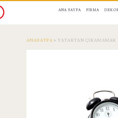
ANA SAYFA
FIRMA
DEKO
ANASAYFA
>
YATAKTAN ÇIKAMAMAK
Etiket:
<span>yataktan
çıkamamak</span>