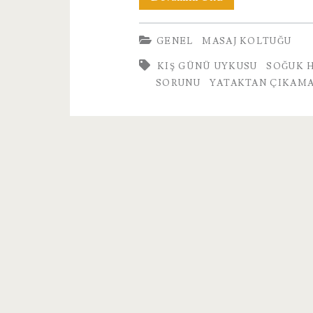
Koltuğu
GENEL
MASAJ KOLTUĞU
Modelleri
KIŞ GÜNÜ UYKUSU
SOĞUK H
Nelerdir?
SORUNU
YATAKTAN ÇIKAM