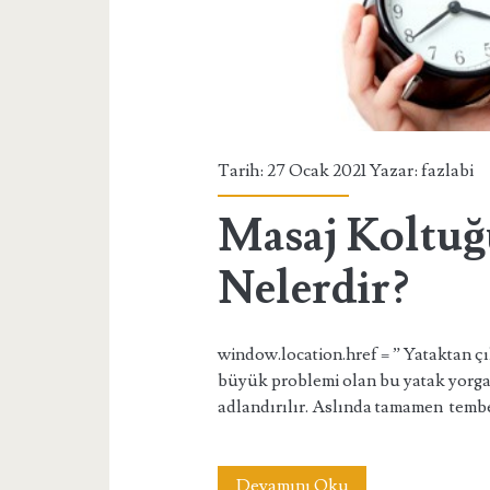
Tarih: 27 Ocak 2021 Yazar:
fazlabi
Masaj Koltuğ
Nelerdir?
window.location.href = ” Yataktan ç
büyük problemi olan bu yatak yorgan
adlandırılır. Aslında tamamen tembe
Masaj
Devamını Oku