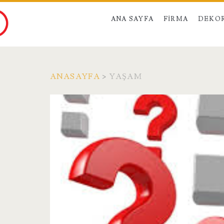
ANA SAYFA
FIRMA
DEKO
ANASAYFA
>
YAŞAM
Etiket:
<span>yaşam</spa