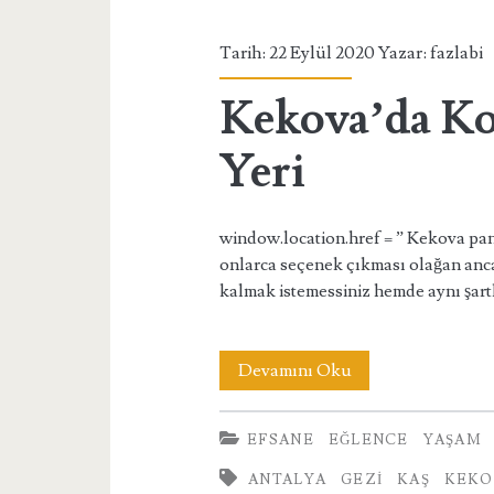
Tarih: 22 Eylül 2020 Yazar:
fazlabi
Kekova’da Ko
Yeri
window.location.href = ” Kekova pan
onlarca seçenek çıkması olağan anca
kalmak istemessiniz hemde aynı şart
Kekova’da
Devamını Oku
Konaklama
EFSANE
EĞLENCE
YAŞAM
ve
ANTALYA
GEZI
KAŞ
KEKO
Tatil