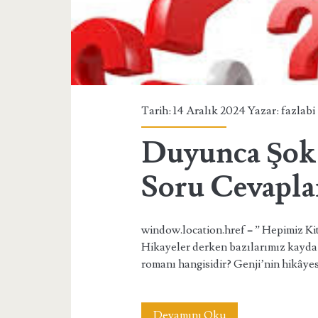
Tarih: 14 Aralık 2024 Yazar:
fazlabi
Duyunca Şok 
Soru Cevaplar
window.location.href = ” Hepimiz K
Hikayeler derken bazılarımız kayda d
romanı hangisidir? Genji’nin hikâyes
Duyunca
Devamını Oku