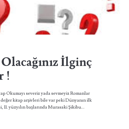
Olacağınız İlginç
 !
itap Okumayı severiz yada sevmeyiz Romanlar
eğer kitap arşivleri bile var peki Dünyanın ilk
i, 11. yüzyılın başlarında Murasaki Şikibu…