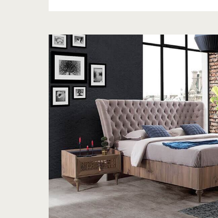
5
Doğru
Cevap