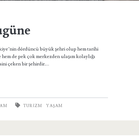
ugüne
kiye’nin dördüncü büyük şehri olup hem tarihi
le hem de pek çok merkezden ulaşım kolaylığı
ini çeken bir şehirdir.…
ŞAM
TURIZM
YAŞAM