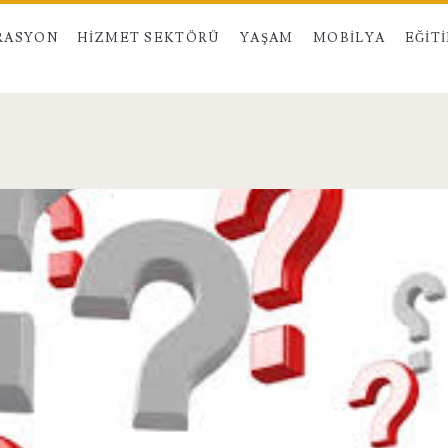
RASYON
HIZMET SEKTÖRÜ
YAŞAM
MOBILYA
EĞIT
n>