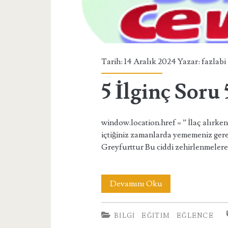
Tarih: 14 Aralık 2024 Yazar:
fazlabi
5 İlginç Soru
window.location.href = ” İlaç alırk
içtiğiniz zamanlarda yememeniz ge
Greyfurttur Bu ciddi zehirlenmelere
5
Devamını Oku
İlginç
BILGI
EĞITIM
EĞLENCE
Soru