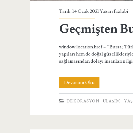
Tarih: 14 Ocak 2021 Yazar:
fazlabi
Geçmişten B
window.location.href = ” Bursa; Tür
yapıları hem de doğal güzellikleriy
sağlamasından dolayı insanların ilgis
Geçmişten
Devamını Oku
Bugüne
DEKORASYON
ULAŞIM
YA