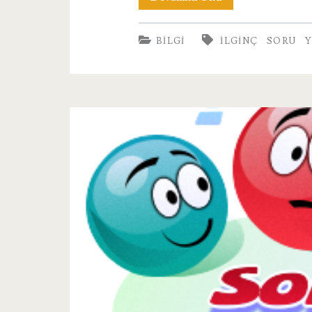
Şok
BILGI
ILGINÇ
SORU
Olacağınız
İlginç
Soru
Cevaplar
!