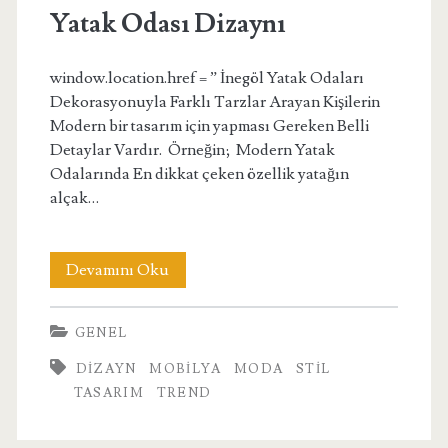
Yatak Odası Dizaynı
window.location.href = ” İnegöl Yatak Odaları
Dekorasyonuyla Farklı Tarzlar Arayan Kişilerin
Modern bir tasarım için yapması Gereken Belli
Detaylar Vardır. Örneğin; Modern Yatak
Odalarında En dikkat çeken özellik yatağın
alçak…
Yatak
Devamını Oku
Odası
GENEL
Dizaynı
DIZAYN
MOBILYA
MODA
STIL
TASARIM
TREND