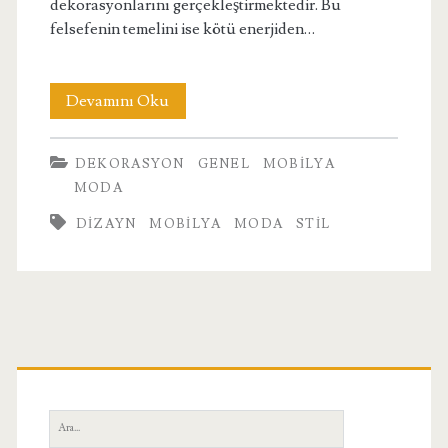
dekorasyonlarını gerçekleştirmektedir. Bu
felsefenin temelini ise kötü enerjiden…
Japon
Devamını Oku
Stili
DEKORASYON
GENEL
MOBILYA
MODA
DIZAYN
MOBILYA
MODA
STIL
Birincil
Yan
Ara: