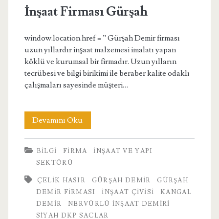
İnşaat Firması Gürşah
window.location.href = ” Gürşah Demir firması
uzun yıllardır inşaat malzemesi imalatı yapan
köklü ve kurumsal bir firmadır. Uzun yılların
tecrübesi ve bilgi birikimi ile beraber kalite odaklı
çalışmaları sayesinde müşteri…
İnşaat
Devamını Oku
Firması
BILGI
FIRMA
İNŞAAT VE YAPI
Gürşah
SEKTÖRÜ
ÇELIK HASIR
GÜRŞAH DEMIR
GÜRŞAH
DEMIR FIRMASI
INŞAAT ÇIVISI
KANGAL
DEMIR
NERVÜRLÜ INŞAAT DEMIRI
SIYAH DKP SACLAR