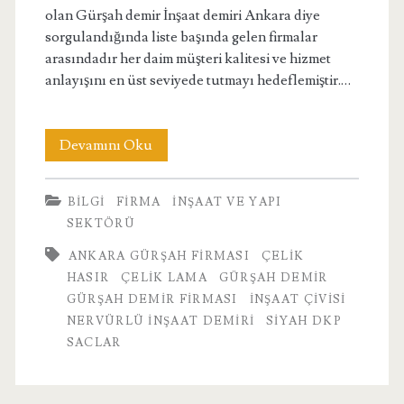
olan Gürşah demir İnşaat demiri Ankara diye
sorgulandığında liste başında gelen firmalar
arasındadır her daim müşteri kalitesi ve hizmet
anlayışını en üst seviyede tutmayı hedeflemiştir.…
Ankara
Devamını Oku
Gürşah
BILGI
FIRMA
İNŞAAT VE YAPI
Demir
SEKTÖRÜ
Firması
ANKARA GÜRŞAH FIRMASI
ÇELIK
HASIR
ÇELIK LAMA
GÜRŞAH DEMIR
GÜRŞAH DEMIR FIRMASI
INŞAAT ÇIVISI
NERVÜRLÜ INŞAAT DEMIRI
SIYAH DKP
SACLAR