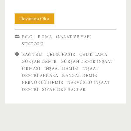
Gürşah
Devamını Oku
Demir
BILGI
FIRMA
İNŞAAT VE YAPI
İnşaat
SEKTÖRÜ
Firması
BAĞ TELI
ÇELIK HASIR
ÇELIK LAMA
GÜRŞAH DEMIR
GÜRŞAH DEMIR İNŞAAT
FIRMASI
İNŞAAT DEMIRI
INŞAAT
DEMIRI ANKARA
KANGAL DEMIR
NERVÜRLÜ DEMIR
NERVÜRLÜ INŞAAT
DEMIRI
SIYAH DKP SACLAR