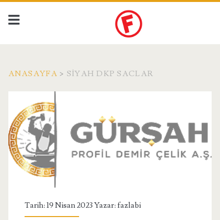
ANASAYFA
>
SIYAH DKP SACLAR
Etiket:
<span>siyah
dkp
saclar</span>
Tarih: 19 Nisan 2023 Yazar:
fazlabi