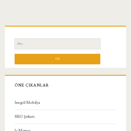
Birincil
Yan
Ara:
Menü
ÖNE ÇIKANLAR
İnegöl Mobilya
SEO Şirketi
İç Mimar