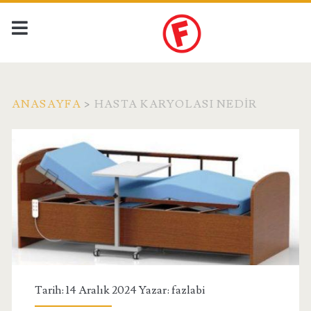
ANASAYFA
>
HASTA KARYOLASI NEDIR
Etiket:
<span>Hasta
Karyolası
Nedir</span>
Tarih: 14 Aralık 2024 Yazar:
fazlabi