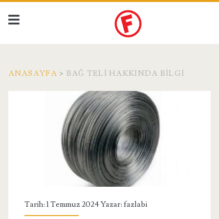
ANASAYFA
>
BAĞ TELI HAKKINDA BILGI
Etiket:
<span>Bağ
Teli
Hakkında
Bilgi</span>
Tarih: 1 Temmuz 2024 Yazar:
fazlabi