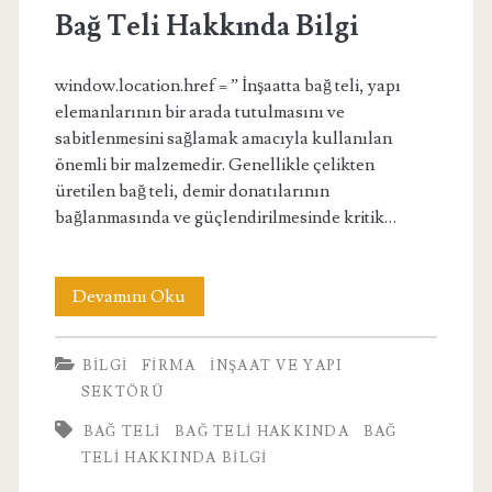
Bağ Teli Hakkında Bilgi
window.location.href = ” İnşaatta bağ teli, yapı
elemanlarının bir arada tutulmasını ve
sabitlenmesini sağlamak amacıyla kullanılan
önemli bir malzemedir. Genellikle çelikten
üretilen bağ teli, demir donatılarının
bağlanmasında ve güçlendirilmesinde kritik…
Bağ
Devamını Oku
Teli
BILGI
FIRMA
İNŞAAT VE YAPI
Hakkında
SEKTÖRÜ
Bilgi
BAĞ TELI
BAĞ TELI HAKKINDA
BAĞ
TELI HAKKINDA BILGI