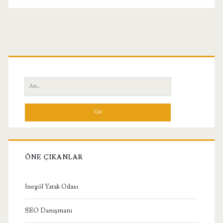
Birincil
Yan
Ara:
Menü
ÖNE ÇIKANLAR
İnegöl Yatak Odası
SEO Danışmanı