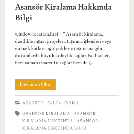
Asansör Kiralama Hakkında
Bilgi
window.location.href = ” Asansör kiralama,
özellikle inşaat projeleri, taşınma işlemleri veya
yüksek katlara ağır yüklerin taşınması gibi
durumlarda büyük kolaylık sağlar. Bu hizmet,
hem zaman tasarrufu sağlar hem de iş…
Asansör
Devamını Oku
Kiralama
ASANSÖR
BILGI
FIRMA
Hakkında
ASANSÖR KIRALAMA
ASANSÖR
Bilgi
KIRALAMA HAKKINDA
ASANSÖR
KIRALAMA HAKKINDA BILGI