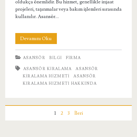
oldukça önemlidir. Bu hizmet, genellikle inşaat
projeleri, taşınmalar veya bakım işlemleri sırasında
kullanılır. Asansör…
Asansör
Devamını Oku
Kiralama
ASANSÖR
BILGI
FIRMA
Hizmeti
ASANSÖR KIRALAMA
ASANSÖR
Hakkında
KIRALAMA HIZMETI
ASANSÖR
KIRALAMA HIZMETI HAKKINDA
Yazı
1
2
3
İleri
sayfalandırması