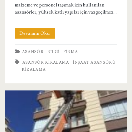
malzeme ve personel taşımak için kullanılan
asansörler, yüksek katlı yapılar için vazgeçilmez…
İnşaat
Devamını Oku
Asansörü
ASANSÖR
BILGI
FIRMA
Kiralama
ASANSÖR KIRALAMA
İNŞAAT ASANSÖRÜ
KIRALAMA