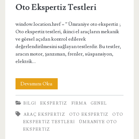
Oto Ekspertiz Testleri
window.location.href = ” Ümraniye oto ekspertiz ;
Oto ekspertiz testleri, ikinci el araçların mekanik
ve görsel açıdan kontrol edilerek
değerlendirilmesini sağlayan testlerdir. Bu testler,
aracın motor, şanzıman, frenler, süspansiyon,
elektrik…
Oto
Devamını Oku
Ekspertiz
BILGI
EKSPERTIZ
FIRMA
GENEL
Testleri
ARAÇ EKSPERTIZ
OTO EKSPERTIZ
OTO
EKSPERTIZ TESTLERI
ÜMRANIYE OTO
EKSPERTIZ