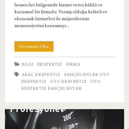
hemen her bölgesinde hizmet veren köklü ve
kurumsal bir firmadır. Vermiş olduğu kaliteli ve
ekonomik hizmetleri ile müşterilerinin
memnuniyetini kazanmayı…
Bahçelievler
Devamını Oku
Oto
BILGI
EKSPERTIZ
FIRMA
Ekspertiz
ARAÇ EKSPERTIZ
BAHÇELIEVLER OTO
Firması
EKSPERTIZ
OTO EKSPERTIZ
OTO
EKSPERTIZ BAHÇELIEVLER