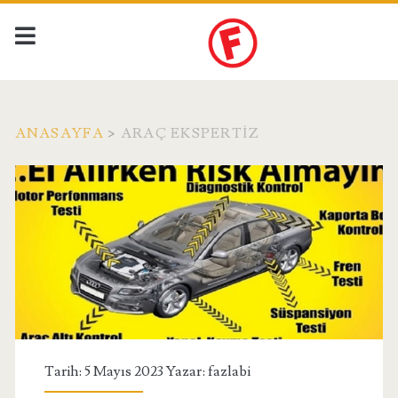
ANASAYFA
>
ARAÇ EKSPERTIZ
Etiket:
<span>araç
ekspertiz</span>
Tarih: 5 Mayıs 2023 Yazar:
fazlabi