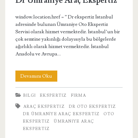
Dr Ümraniye Araç Ekspertiz
window.location.href = ” Dr ekspertiz İstanbul
adresinde bulunan Ümraniye Oto Ekspertiz
Servisi olarak hizmet vermektedir. İstanbul’un bir
çok semtine yakınlığı dolayısıyla bu bölgelerde
ağırlıklı olarak hizmet vermektedir. İstanbul
Anadolu ve Avrupa…
Dr
Devamını Oku
Ümraniye
BILGI
EKSPERTIZ
FIRMA
Araç
ARAÇ EKSPERTIZ
DR OTO EKSPERTIZ
Ekspertiz
DR ÜMRANIYE ARAÇ EKSPERTIZ
OTO
EKSPERTIZ
ÜMRANIYE ARAÇ
EKSPERTIZ