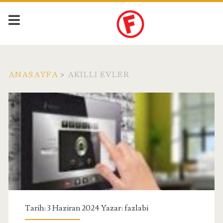
ANASAYFA
>
AKILLI EVLER
Etiket:
<span>akıllı
evler</span>
Tarih: 3 Haziran 2024 Yazar:
fazlabi