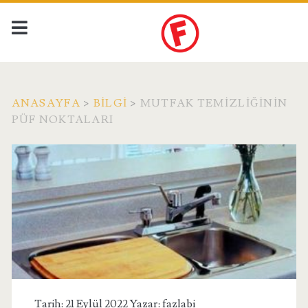
ANASAYFA
>
BILGI
>
MUTFAK TEMIZLIĞININ
PÜF NOKTALARI
Tarih: 21 Eylül 2022 Yazar:
fazlabi