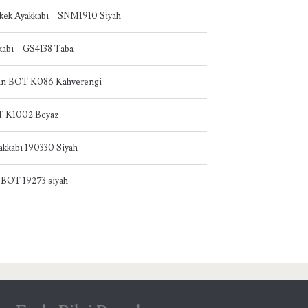
kek Ayakkabı – SNM1910 Siyah
abı – GS4138 Taba
dın BOT K086 Kahverengi
T K1002 Beyaz
akkabı 190330 Siyah
 BOT 19273 siyah