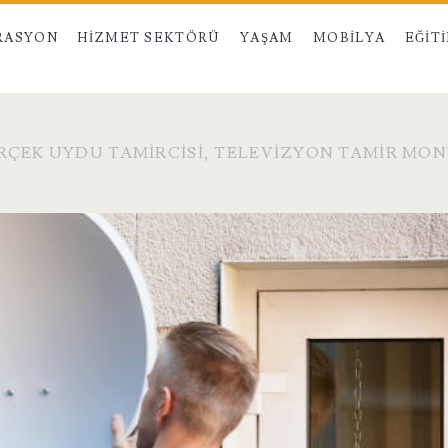
RASYON
HIZMET SEKTÖRÜ
YAŞAM
MOBILYA
EĞIT
ÇEK UYDU TAMIRCISI, TELEVIZYON TAMIR MO