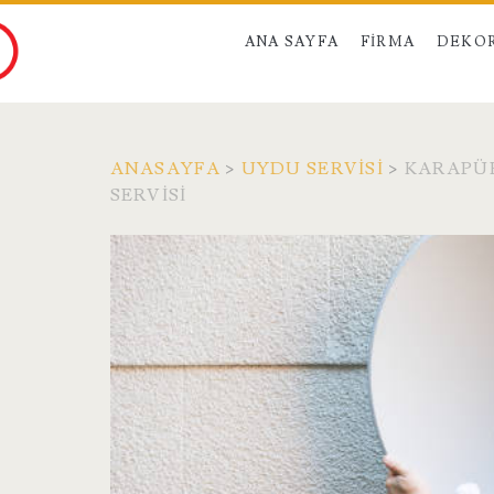
ANA SAYFA
FIRMA
DEKO
ANASAYFA
>
UYDU SERVISI
>
KARAPÜR
SERVISI