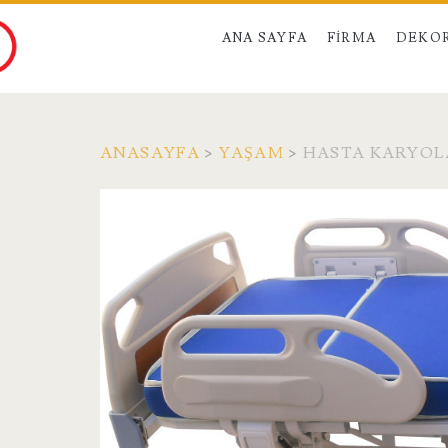
ANA SAYFA
FIRMA
DEKO
ANASAYFA
>
YAŞAM
>
HASTA KARYOLA