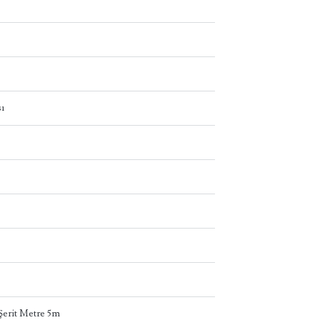
ı
erit Metre 5m