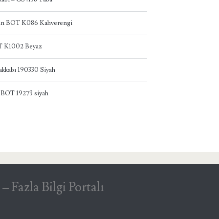
dın BOT K086 Kahverengi
T K1002 Beyaz
akkabı 190330 Siyah
 BOT 19273 siyah
Fazla Bilgi Portalı