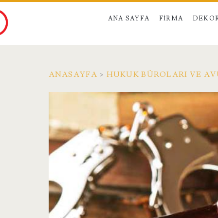
ANA SAYFA
FIRMA
DEKO
ANASAYFA
>
HUKUK BÜROLARI VE A