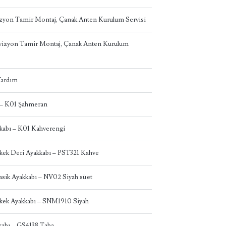
izyon Tamir Montaj, Çanak Anten Kurulum Servisi
levizyon Tamir Montaj, Çanak Anten Kurulum
 Yardım
 – K01 Şahmeran
abı – K01 Kahverengi
kek Deri Ayakkabı – PST321 Kahve
asik Ayakkabı – NV02 Siyah süet
kek Ayakkabı – SNM1910 Siyah
abı – GS4138 Taba