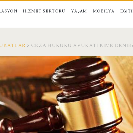
RASYON
HIZMET SEKTÖRÜ
YAŞAM
MOBILYA
EĞIT
VUKATLAR
>
CEZA HUKUKU AVUKATI KIME DENIR