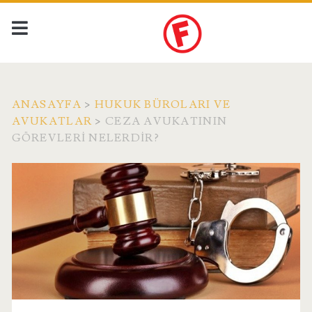
ANASAYFA
>
HUKUK BÜROLARI VE
AVUKATLAR
>
CEZA AVUKATININ
GÖREVLERI NELERDIR?