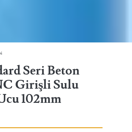
bi
dard Seri Beton
NC Girişli Sulu
 Ucu 102mm