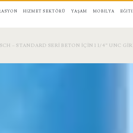
RASYON
HIZMET SEKTÖRÜ
YAŞAM
MOBILYA
EĞIT
SCH – STANDARD SERI BETON İÇIN 1 1/4” UNC G