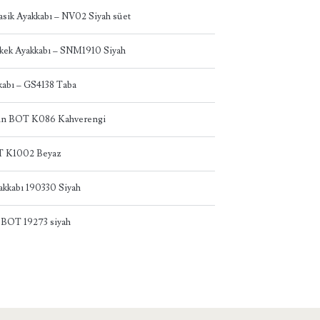
asik Ayakkabı – NV02 Siyah süet
kek Ayakkabı – SNM1910 Siyah
abı – GS4138 Taba
dın BOT K086 Kahverengi
T K1002 Beyaz
akkabı 190330 Siyah
 BOT 19273 siyah