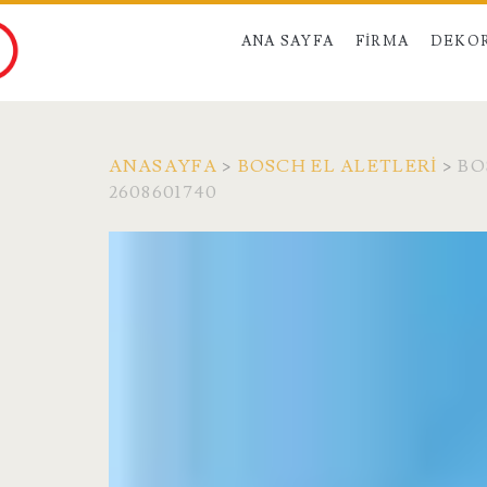
ANA SAYFA
FIRMA
DEKO
ANASAYFA
>
BOSCH EL ALETLERI
>
BO
2608601740