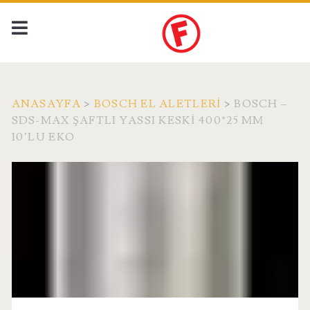
ANASAYFA
>
BOSCH EL ALETLERI
>
BOSCH –
SDS-MAX ŞAFTLI YASSI KESKI 400*25 MM
10’LU EKO