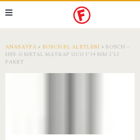
ANASAYFA
>
BOSCH EL ALETLERI
>
BOSCH –
HSS-G METAL MATKAP UCU 1*34 MM 2’LI
PAKET