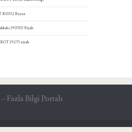
T K1002 Beyaz
akkabı 190330 Siyah
 BOT 19273 siyah
Fazla Bilgi Portalı