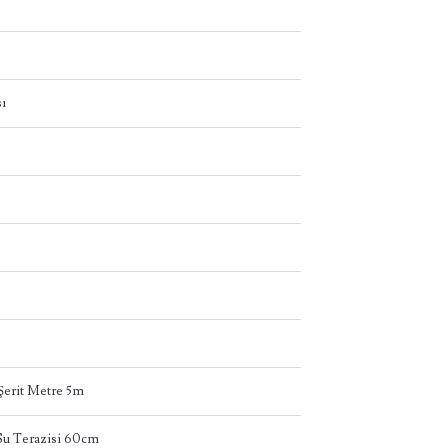
ı
erit Metre 5m
u Terazisi 60cm