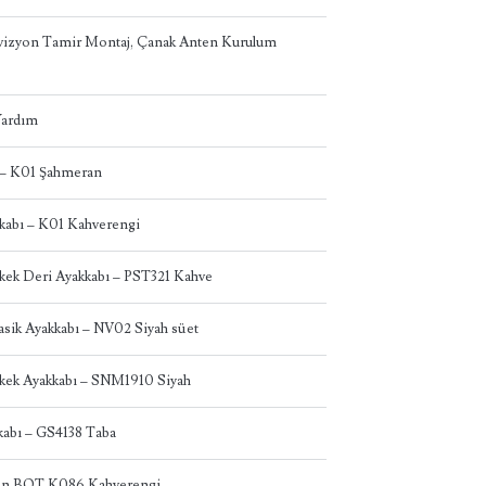
levizyon Tamir Montaj, Çanak Anten Kurulum
 Yardım
 – K01 Şahmeran
abı – K01 Kahverengi
kek Deri Ayakkabı – PST321 Kahve
asik Ayakkabı – NV02 Siyah süet
kek Ayakkabı – SNM1910 Siyah
abı – GS4138 Taba
dın BOT K086 Kahverengi