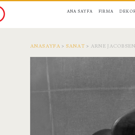
ANA SAYFA
FIRMA
DEKO
ANASAYFA
>
SANAT
>
ARNE JACOBSEN