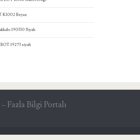
T K1002 Beyaz
akkabı 190330 Siyah
 BOT 19273 siyah
Fazla Bilgi Portalı