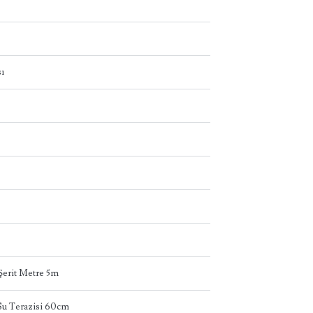
ı
erit Metre 5m
u Terazisi 60cm