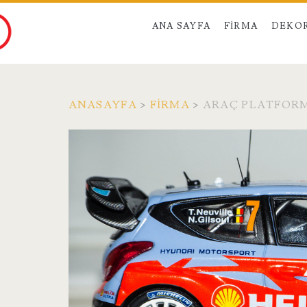
ANA SAYFA
FIRMA
DEKO
ANASAYFA
>
FIRMA
>
ARAÇ PLATFOR