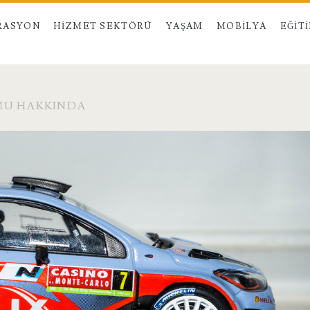
RASYON
HIZMET SEKTÖRÜ
YAŞAM
MOBILYA
EĞIT
MU HAKKINDA