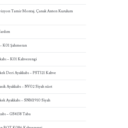
levizyon Tamir Montaj, Çanak Anten Kurulum
 Yardım
 – K01 Şahmeran
abı – K01 Kahverengi
kek Deri Ayakkabı – PST321 Kahve
asik Ayakkabı – NV02 Siyah süet
kek Ayakkabı – SNM1910 Siyah
abı – GS4138 Taba
dın BOT K086 Kahverengi